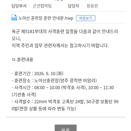
담당부서
군관협력팀
담당자
왕웅원
노야산 훈련장 훈련 안내문.hwp
바로보기
육군 제5181부대의 사격훈련 일정을 다음과 같이 안내드리
오니,
지역 주민과 업무 관련자께서는 참고하시기 바랍니다.
ㅁ 훈련내용
- 훈련기간 : 2026. 6. 10.(화)
- 훈련장소 : 노야산훈련장(양주 광적면 비암리)
- 사격시간 : 08:00 ~ 10:00 (박격포 사격), 10:00 ~ 11:30
(기관총 사격)
- 사격발수 : 22mm 박격포 고폭탄 24발, 50구경 보통탄 99
0발(현장 상황 등에 따라 변동 가능)
목록