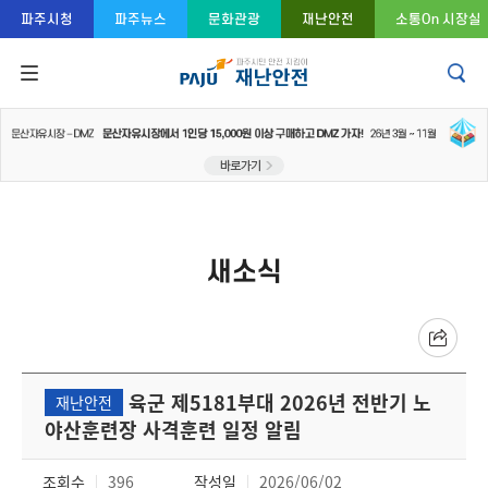
콘텐츠 바로가기
주메뉴 바로가기
푸터 바로가기
파주시청
파주뉴스
문화관광
재난안전
소통On 시장실
새소식
육군 제5181부대 2026년 전반기 노
재난안전
야산훈련장 사격훈련 일정 알림
조회수
396
작성일
2026/06/02