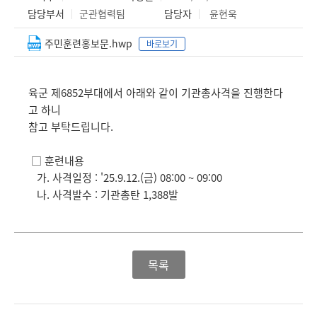
담당부서
군관협력팀
담당자
윤현욱
주민훈련홍보문.hwp
바로보기
육군 제6852부대에서 아래와 같이 기관총사격을 진행한다
고 하니
참고 부탁드립니다.
□ 훈련내용
가. 사격일정 : '25.9.12.(금) 08:00 ~ 09:00
나. 사격발수 : 기관총탄 1,388발
목록