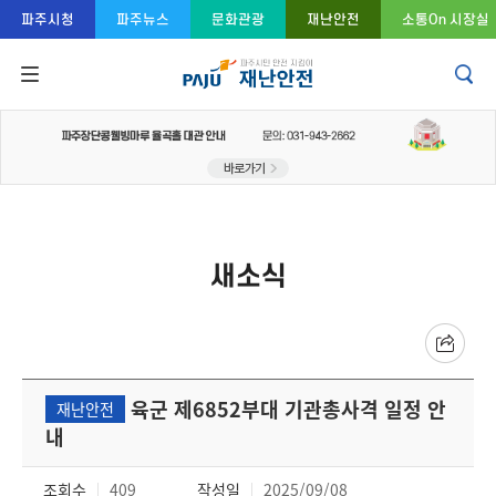
콘텐츠 바로가기
주메뉴 바로가기
푸터 바로가기
파주시청
파주뉴스
문화관광
재난안전
소통On 시장실
새소식
육군 제6852부대 기관총사격 일정 안
재난안전
내
조회수
409
작성일
2025/09/08