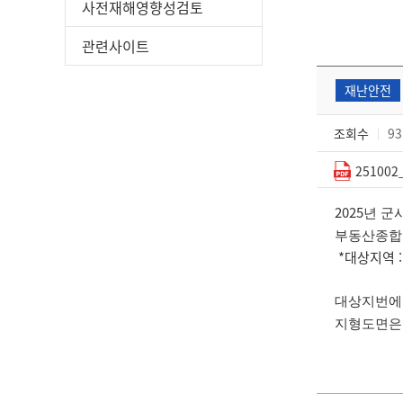
사전재해영향성검토
관련사이트
재난안전
조회수
93
25100
2025
년 군
부동산종합
*대상지역 :
대상지번에
지형도면은