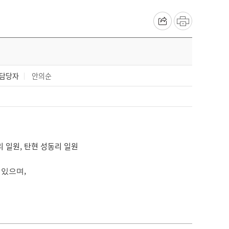
담당자
안의순
리 일원, 탄현 성동리 일원
,
 있으며