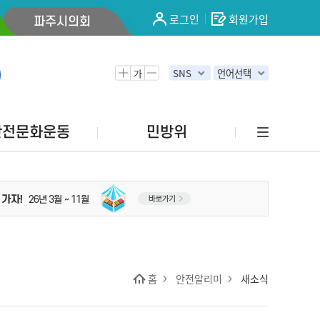
로그인
회원가입
파주시의회
가
SNS
언어선택
안전문화운동
민방위
홈
안전알리미
새소식